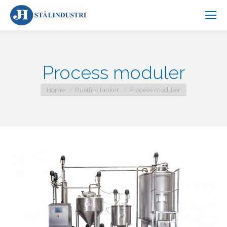
Process moduler
You are here:
Home
Rustfrie tanker
Process moduler